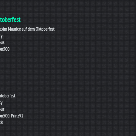
toberfest
xim Maurice auf dem Oktoberfest
ty
ous
ion500
toberfest
ty
ous
on500, Prinz92
88