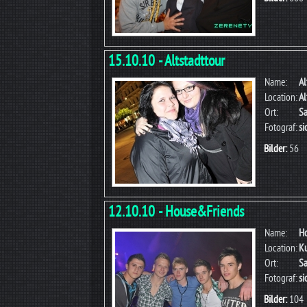
15.10.10 - Altstadttour
Name:
Al
Location:
Al
Ort:
Sa
Fotograf:
s
Bilder:
56
12.10.10 - House&Friends
Name:
H
Location:
K
Ort:
Sa
Fotograf:
s
Bilder:
104