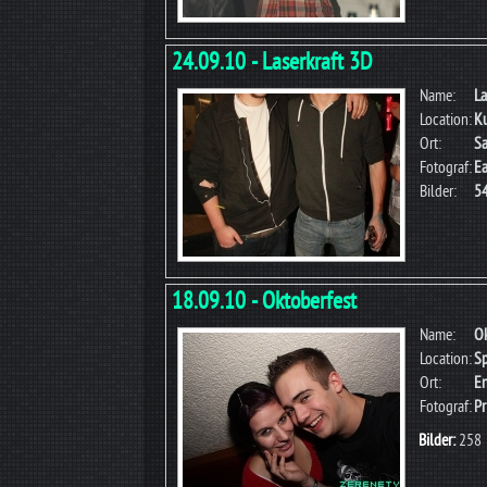
24.09.10 - Laserkraft 3D
Name:
La
Location:
K
Ort:
Sa
Fotograf:
Ea
Bilder:
5
18.09.10 - Oktoberfest
Name:
Ok
Location:
Sp
Ort:
En
Fotograf:
Pr
Bilder:
258