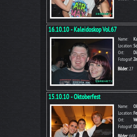
16.10.10 - Kaleidoskop Vol.67
Name:
Ka
Location:
S
Ort:
Di
Fotograf:
Ze
Bilder:
27
15.10.10 - Oktoberfest
Name:
Ok
Location:
Fe
Ort:
W
Fotograf:
D
Bilder:
668