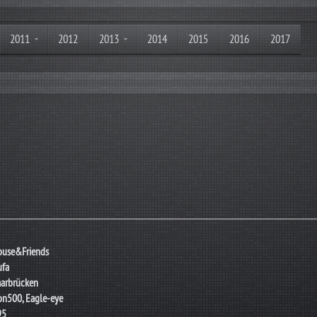
2011
2012
2013
2014
2015
2016
2017
ouse&Friends
ufa
arbrücken
on500, Eagle-eye
95