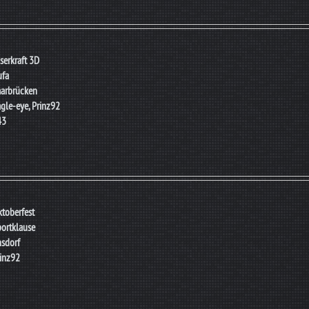
serkraft 3D
ufa
arbrücken
gle-eye, Prinz92
43
toberfest
ortklause
sdorf
inz92