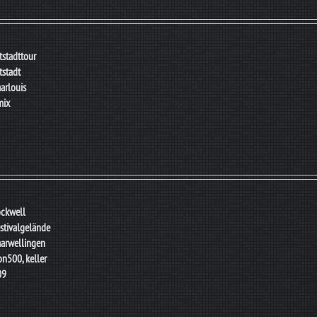
tstadttour
tstadt
arlouis
mix
ckwell
stivalgelände
arwellingen
on500, keller
09