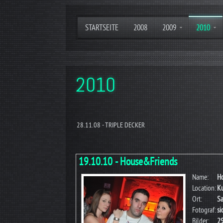
STARTSEITE
2008
2009
2010
2010
28.11.08 - TRIPLE DECKER
19.10.10 - House&Friends
Name:
H
Location:
K
Ort:
Sa
Fotograf:
si
Bilder:
2