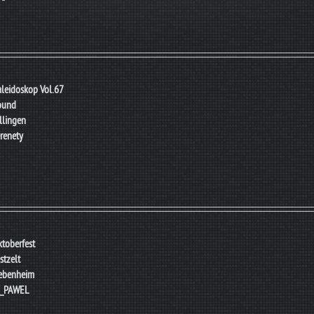
leidoskop Vol.67
ound
llingen
renety
toberfest
stzelt
ebenheim
J_PAWEL