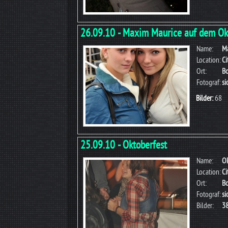
26.09.10 - Maxim Maurice auf dem Ok
Name:
Ma
Location:
Ci
Ort:
B
Fotograf:
s
Bilder:
68
25.09.10 - Oktoberfest
Name:
Ok
Location:
Ci
Ort:
B
Fotograf:
si
Bilder:
3