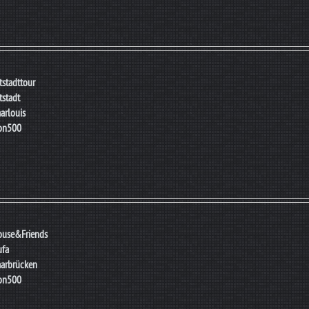
tstadttour
tstadt
arlouis
ion500
ouse&Friends
ufa
arbrücken
ion500