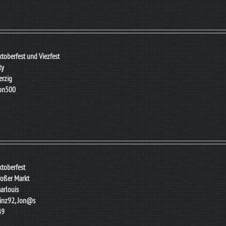
toberfest und Viezfest
ty
rzig
ion500
toberfest
oßer Markt
arlouis
inz92, Jon@s
49