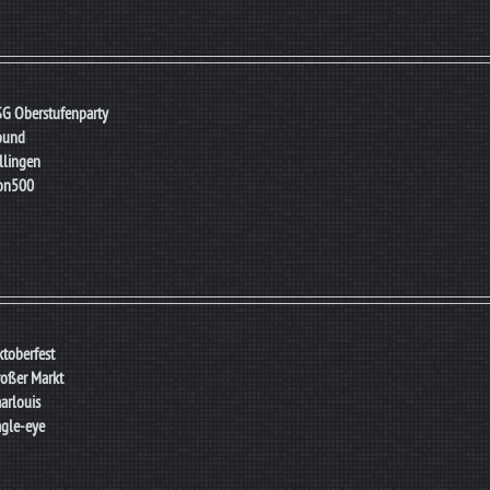
G Oberstufenparty
ound
llingen
ion500
toberfest
oßer Markt
arlouis
gle-eye